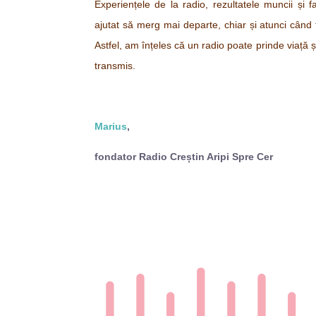
Experiențele de la radio, rezultatele muncii și f
ajutat să merg mai departe, chiar și atunci când 
Astfel, am înțeles c
ă un radio
poate prinde viață și
transmis.
Marius
,
fondator Radio Creștin Aripi Spre Cer