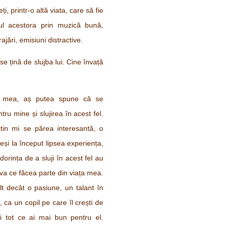
i, printr-o altă viata, care să fie
inul acestora prin muzică bună,
ajări, emisiuni distractive.
se țină de slujba lui. Cine învață
ța mea, aș putea spune că se
ru mine și slujirea în acest fel.
știn mi se părea interesantă, o
și la început lipsea experiența,
dorința de a sluji în acest fel au
va ce făcea parte din viața mea.
t decât o pasiune, un talant în
, ca un copil pe care îl crești de
dai tot ce ai mai bun pentru el.