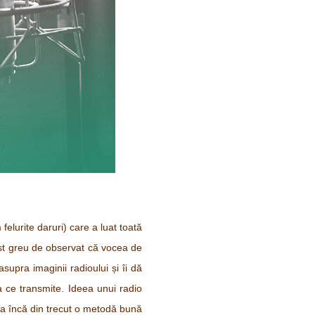
felurite daruri) care a luat toată
st greu de observat că vocea de
supra imaginii radioului și îi dă
ea ce transmite. Ideea unui radio
ea încă din trecut o metodă bună