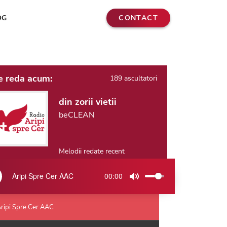
CONTACT
OG
e reda acum:
189 ascultatori
din zorii vietii
beCLEAN
Melodii redate recent
Aripi Spre Cer AAC
00:00
ay
Mute
ripi Spre Cer AAC