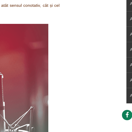
A
atât sensul conotativ, cât și cel
A
A
A
A
A
A