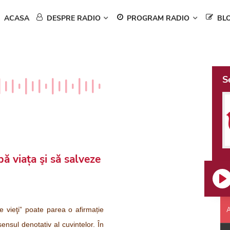
ACASA
DESPRE RADIO
PROGRAM RADIO
BL
S
ă viața şi să salveze
Pl
A
e vieţi” poate parea o afirmație
ensul denotativ al cuvintelor. În