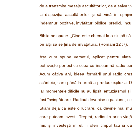
de a transmite mesaje ascultătorilor, de a salva vieț
la dispoziția ascultătorilor și să vină în sprij
îndemnuri pozitive, învățături biblice, predici, încur
Biblia ne spune:
„C
ine este chemat la o slujbă să 
pe alții să se țină de învățătură. (Romani 12 :7).
Aşa cum spune versetul, aplicat pentru via
potrivește perfect cu ceea ce înseamnă radio pent
Acum câțiva ani, ideea formării unui radio cre
scânteie, care până la urmă a produs explozia. De
iar momentele dificile nu au lipsit, entuziasmul și 
fost învingătoare. Radioul devenise o pasiune, ce
Știam deja că este o lucrare, că devine mai mul
care puteam investi. Treptat, radioul a prins viață
mic și investești în el, îi oferi timpul tău și 