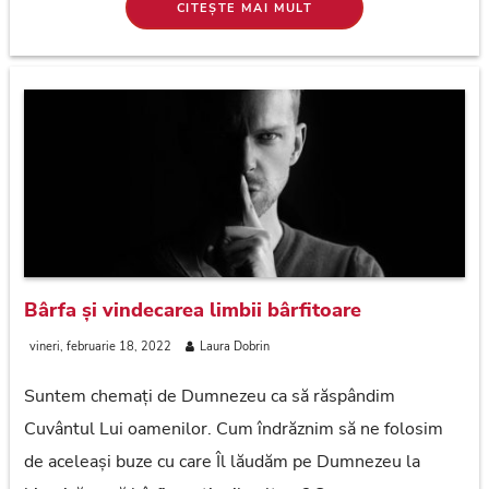
CITEȘTE MAI MULT
Bârfa și vindecarea limbii bârfitoare
vineri, februarie 18, 2022
Laura Dobrin
Suntem chemați de Dumnezeu ca să răspândim
Cuvântul Lui oamenilor. Cum îndrăznim să ne folosim
de aceleași buze cu care Îl lăudăm pe Dumnezeu la