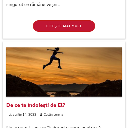
singurul ce rămâne veșnic.
CITEȘTE MAI MULT
De ce te îndoiești de El?
joi, aprilie 14, 2022
Costin Lorena
Nu ai primit ceva ce îți dorești acum, pentru că