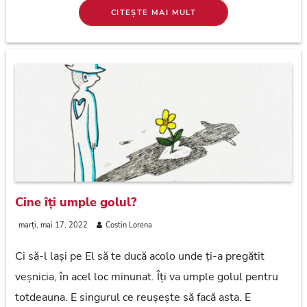
CITEȘTE MAI MULT
Cine îți umple golul?
marți, mai 17, 2022
Costin Lorena
Ci să-l lași pe El să te ducă acolo unde ți-a pregătit
veșnicia, în acel loc minunat. Îți va umple golul pentru
totdeauna. E singurul ce reușește să facă asta. E