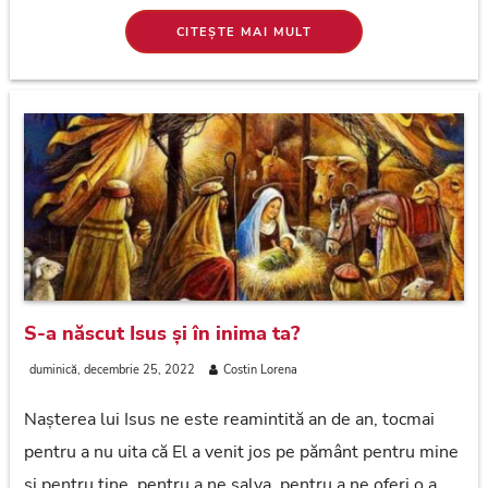
CITEȘTE MAI MULT
S-a născut Isus și în inima ta?
duminică, decembrie 25, 2022
Costin Lorena
Nașterea lui Isus ne este reamintită an de an, tocmai
pentru a nu uita că El a venit jos pe pământ pentru mine
și pentru tine, pentru a ne salva, pentru a ne oferi o a