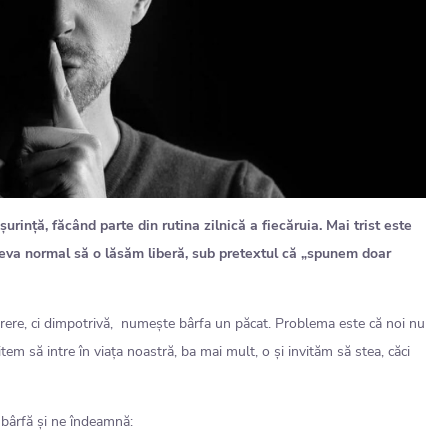
ință, făcând parte din rutina zilnică a fiecăruia. Mai trist este
d ceva normal să o lăsăm liberă, sub pretextul că „spunem doar
rere, ci dimpotrivă, numește bârfa un păcat. Problema este că noi nu
m să intre în viața noastră, ba mai mult, o și invităm să stea, căci
bârfă și ne îndeamnă: