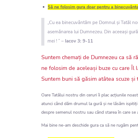
Să ne folosim gura doar pentru a binecuvânt
„Cu ea binecuvântăm pe Domnul și Tatăl nost
asemănarea lui Dumnezeu. Din aceeași gură ies
mei ! ” –
Iacov 3: 9-11
Suntem chemați de Dumnezeu ca să ră
ne folosim de aceleași buze cu care Îl
Suntem buni să găsim atâtea scuze și t
Oare Tatălui nostru din ceruri îi plac acțiunile noas
atunci când dăm drumul la gură și ne lăsăm ispitiți
despre semenul nostru sau când starea în care se af
Mai bine ne-am deschide gura ca să ne rugăm pentru