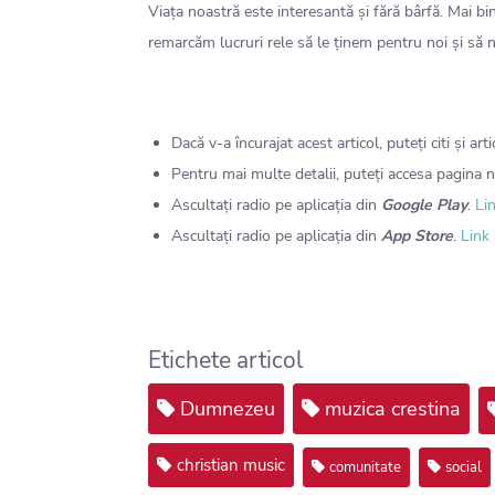
Viața noastră este interesantă și fără bârfă. Mai b
remarcăm lucruri rele să le ținem pentru noi și să
Dacă v-a încurajat acest articol, puteți citi și art
Pentru mai multe detalii, puteți accesa pagina 
Ascultați radio pe aplicația din
Google Play
.
Lin
Ascultați radio pe aplicația din
App Store
.
Link 
Etichete articol
Dumnezeu
muzica crestina
christian music
comunitate
social