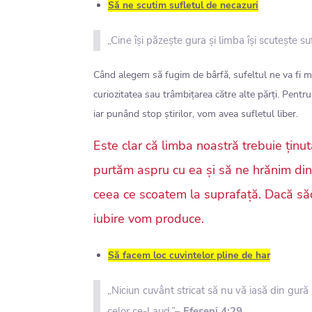
Să ne scutim sufletul de necazuri
„Cine își păzește gura și limba își scutește s
Când alegem să fugim de bârfă, sufeltul ne va fi m
curiozitatea sau trâmbițarea către alte părți. Pentr
iar punând stop știrilor, vom avea sufletul liber.
Este clar că limba noastră trebuie ținută
purtăm aspru cu ea și să ne hrănim din
ceea ce scoatem la suprafață. Dacă săd
iubire vom produce.
Să facem loc cuvintelor pline de har
„Niciun cuvânt stricat să nu vă iasă din gură
celor ce-l aud.”–
Efeseni 4:29