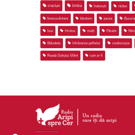
craciun
limba
îndoiești
război
binecuvântare
blestem
pacea
Bucuri
Isus
Hristos
mulți
Păcate
Răni
Blândețe
înfrânarea poftelor
credincioșia
Roada Duhului Sfânt
cum ar fi