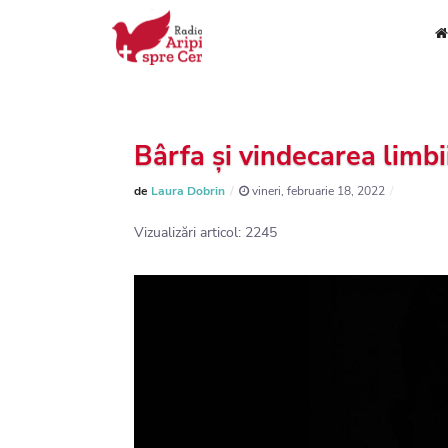
Bârfa și vindecarea limbi
de
Laura Dobrin
vineri, februarie 18, 2022
Vizualizări articol: 2245