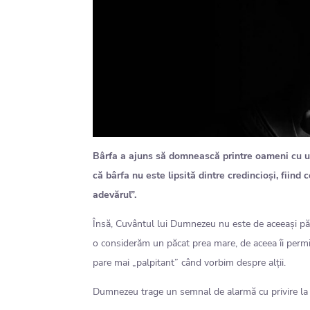
Bârfa a ajuns să domnească printre oameni cu ușur
că bârfa nu este lipsită dintre credincioși, fiin
adevărul”.
Însă, Cuvântul lui Dumnezeu nu este de aceeași pă
o considerăm un păcat prea mare, de aceea îi permite
pare mai „palpitant” când vorbim despre alții.
Dumnezeu trage un semnal de alarmă cu privire la 