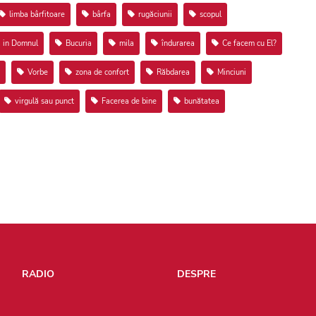
limba bârfitoare
bârfa
rugăciunii
scopul
a in Domnul
Bucuria
mila
îndurarea
Ce facem cu El?
Vorbe
zona de confort
Răbdarea
Minciuni
virgulă sau punct
Facerea de bine
bunătatea
RADIO
DESPRE