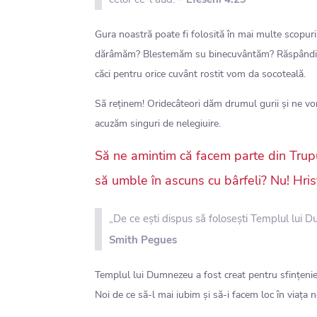
Gura noastră poate fi folosită în mai multe scopuri
dărâmăm? Blestemăm su binecuvântăm? Răspândim 
căci pentru orice cuvânt rostit vom da socoteală.
Să reținem! Oridecâteori dăm drumul gurii și ne v
acuzăm singuri de nelegiuire.
Să ne amintim că facem parte din Trupul
să umble în ascuns cu bârfeli? Nu! Hrist
„De ce ești dispus să folosești Templul lui
Smith Pegues
Templul lui Dumnezeu a fost creat pentru sfințeni
Noi de ce să-l mai iubim și să-i facem loc în viața 