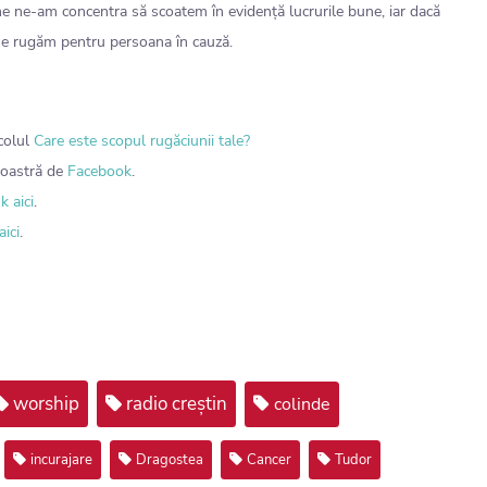
ine ne-am concentra să scoatem în evidență lucrurile bune, iar dacă
 ne rugăm pentru persoana în cauză.
icolul
Care este scopul rugăciunii tale?
noastră de
Facebook
.
k aici
.
aici
.
worship
radio creștin
colinde
incurajare
Dragostea
Cancer
Tudor