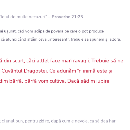
ufletul de multe necazuri.” –
Proverbe 21:23
ai ușurat, căci vom scăpa de povara pe care o pot produce
u că atunci când aflăm ceva „interesant”, trebuie să spunem și altora,
 din scurt, căci altfel face mari ravagii. Trebuie să ne
 Cuvântul Dragostei. Ce adunăm în inimă este și
im bârfă, bărfă vom cultiva. Dacă sădim iubire,
 ; ci unul bun, pentru zidire, după cum e nevoie, ca să dea har