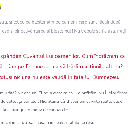
a
ru, și tot cu ea blestemăm pe oameni, care sunt făcuți după
e și binecuvântarea și blestemul ! Nu trebuie să fie așa, frații
spândim Cuvântul Lui oamenilor. Cum îndrăznim să
 lăudăm pe Dumnezeu ca să bârfim acțiunile altora?
otuși niciuna nu este validă în fața lui Dumnezeu.
tre urâte? Nicidecum! El ne-a creat ca să-L glorificăm. Nu Îl glorificăm
 de dulceața bârfelor. Nici atunci când spunem cuvinte răutăcioase
lă el ajunge un motiv de curiozitate .
 cel în cauză, să îl lăsăm în seama Tatălui Ceresc.