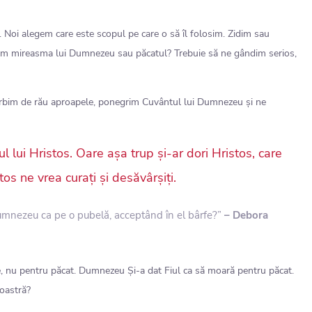
. Noi alegem care este scopul pe care o să îl folosim. Zidim sau
mireasma lui Dumnezeu sau păcatul? Trebuie să ne gândim serios,
orbim de rău aproapele, ponegrim Cuvântul lui Dumnezeu și ne
 lui Hristos. Oare așa trup și-ar dori Hristos, care
os ne vrea curați și desăvârșiți.
 Dumnezeu ca pe o pubelă, acceptând în el bârfe?”
– Debora
e, nu pentru păcat. Dumnezeu Și-a dat Fiul ca să moară pentru păcat.
noastră?