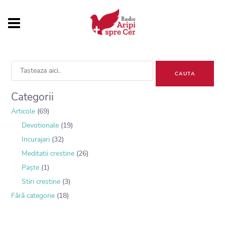
Sea
for:
Categorii
Articole
(69)
Devotionale
(19)
Incurajari
(32)
Meditatii crestine
(26)
Paște
(1)
Stiri crestine
(3)
Fără categorie
(18)