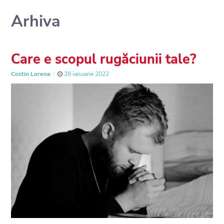
Arhiva
Care e scopul rugăciunii tale?
Costin Lorena
28 ianuarie 2022