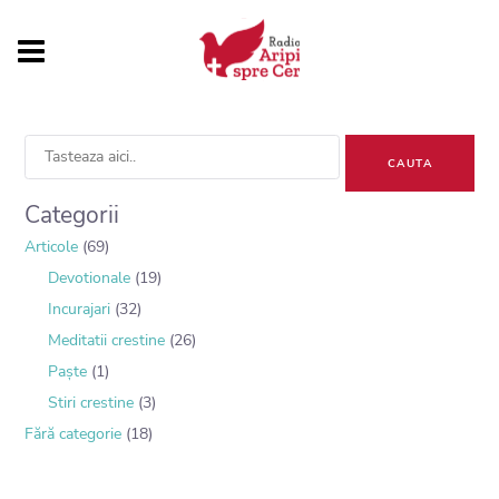
Sea
for:
Categorii
Articole
(69)
Devotionale
(19)
Incurajari
(32)
Meditatii crestine
(26)
Paște
(1)
Stiri crestine
(3)
Fără categorie
(18)