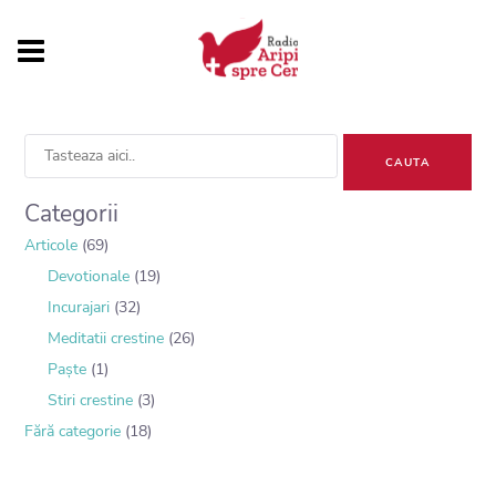
Sea
for:
Categorii
Articole
(69)
Devotionale
(19)
Incurajari
(32)
Meditatii crestine
(26)
Paște
(1)
Stiri crestine
(3)
Fără categorie
(18)