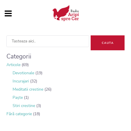
Sea
for:
Categorii
Articole
(69)
Devotionale
(19)
Incurajari
(32)
Meditatii crestine
(26)
Paște
(1)
Stiri crestine
(3)
Fără categorie
(18)