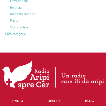
Devotionale
Incurajari
Meditatii crestine
Paște
Stiri crestine
Fără categorie
RADIO
DESPRE
BLOG