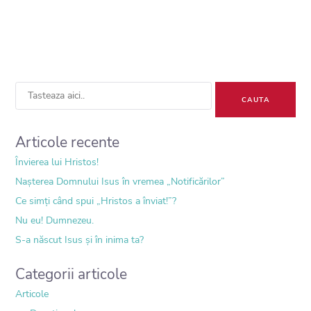
Sea
for:
Articole recente
Învierea lui Hristos!
Nașterea Domnului Isus în vremea „Notificărilor”
Ce simți când spui „Hristos a înviat!”?
Nu eu! Dumnezeu.
S-a născut Isus și în inima ta?
Categorii articole
Articole