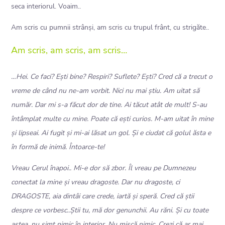
seca interiorul. Voaim..
Am scris cu pumnii strânși, am scris cu trupul frânt, cu strigăte..
Am scris, am scris, am scris…
…Hei. Ce faci? Ești bine? Respiri? Suflete? Ești? Cred că a trecut o
vreme de când nu ne-am vorbit. Nici nu mai știu. Am uitat să
număr. Dar mi s-a făcut dor de tine. Ai tăcut atât de mult! S-au
întâmplat multe cu mine. Poate că ești curios. M-am uitat în mine
și lipseai. Ai fugit și mi-ai lăsat un gol. Și e ciudat că golul ăsta e
în formă de inimă. Întoarce-te!
Vreau Cerul înapoi.. Mi-e dor să zbor. Îl vreau pe Dumnezeu
conectat la mine și vreau dragoste. Dar nu dragoste, ci
DRAGOSTE, aia dintâi care crede, iartă și speră. Cred că știi
despre ce vorbesc..Știi tu, mă dor genunchii. Au răni. Și cu toate
astea, nu simt nimic în interior. Nu mișcă nimic. Crezi că ar mai