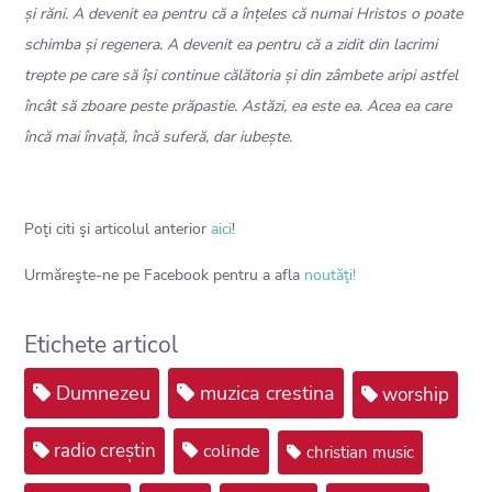
și răni. A devenit ea pentru că a înțeles că numai Hristos o poate
schimba și regenera. A devenit ea pentru că a zidit din lacrimi
trepte pe care să își continue călătoria și din zâmbete aripi astfel
încât să zboare peste prăpastie. Astăzi, ea este ea. Acea ea care
încă mai învață, încă suferă, dar iubește.
Poţi citi şi articolul anterior
aici
!
Urmăreşte-ne pe Facebook pentru a afla
noutăţi!
Etichete articol
Dumnezeu
muzica crestina
worship
radio creștin
colinde
christian music