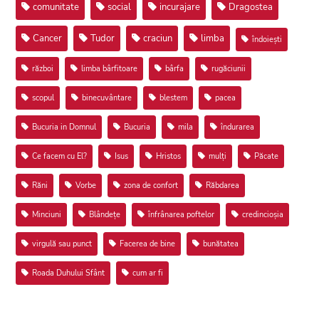
comunitate
social
incurajare
Dragostea
Cancer
Tudor
craciun
limba
îndoiești
război
limba bârfitoare
bârfa
rugăciunii
scopul
binecuvântare
blestem
pacea
Bucuria in Domnul
Bucuria
mila
îndurarea
Ce facem cu El?
Isus
Hristos
mulți
Păcate
Răni
Vorbe
zona de confort
Răbdarea
Minciuni
Blândețe
înfrânarea poftelor
credincioșia
virgulă sau punct
Facerea de bine
bunătatea
Roada Duhului Sfânt
cum ar fi