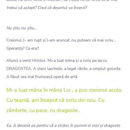
trebui să aștept? Crezi că deșertul va înverzi?
Nu știu..nu știu…
Creionul..l- am rupt și l-am aruncat..nu puteam să mai scriu…
Speranța? Ce era?
Atunci a venit Hristos. Mi-a luat inima și a scris pe ea cu
DRAGOSTEA. A șters lacrimile, a legat rănile, a umplut golurile.
A făcut cea mai frumoasă operă de artă.
Mi-a luat mâna în mâna Lui , a pus creionul acolo.
Cu teamă, am început să scriu din nou. Cu
zâmbete, cu pace, cu dragoste..
Ea. A devenit ea pentru că a strâns în pumnii ei mici și dragoste