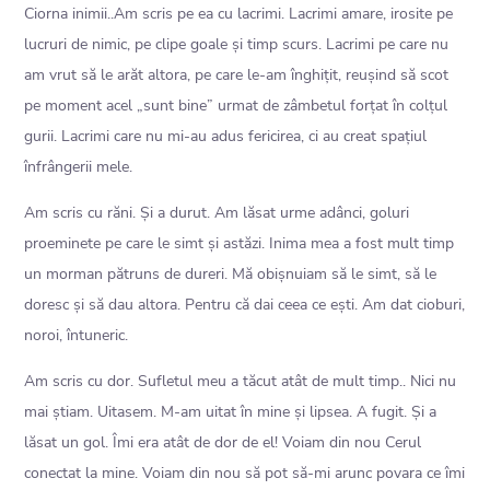
Ciorna inimii..Am scris pe ea cu lacrimi. Lacrimi amare, irosite pe
lucruri de nimic, pe clipe goale și timp scurs. Lacrimi pe care nu
am vrut să le arăt altora, pe care le-am înghițit, reușind să scot
pe moment acel „sunt bine” urmat de zâmbetul forțat în colțul
gurii. Lacrimi care nu mi-au adus fericirea, ci au creat spațiul
înfrângerii mele.
Am scris cu răni. Și a durut. Am lăsat urme adânci, goluri
proeminete pe care le simt și astăzi. Inima mea a fost mult timp
un morman pătruns de dureri. Mă obișnuiam să le simt, să le
doresc și să dau altora. Pentru că dai ceea ce ești. Am dat cioburi,
noroi, întuneric.
Am scris cu dor. Sufletul meu a tăcut atât de mult timp.. Nici nu
mai știam. Uitasem. M-am uitat în mine și lipsea. A fugit. Și a
lăsat un gol. Îmi era atât de dor de el! Voiam din nou Cerul
conectat la mine. Voiam din nou să pot să-mi arunc povara ce îmi