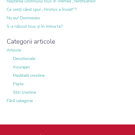
Nașterea Domnului Isus în vremea „Notificărilor”
Ce simți când spui „Hristos a înviat!”?
Nu eu! Dumnezeu.
S-a născut Isus și în inima ta?
Categorii articole
Articole
Devotionale
Incurajari
Meditatii crestine
Paște
Stiri crestine
Fără categorie