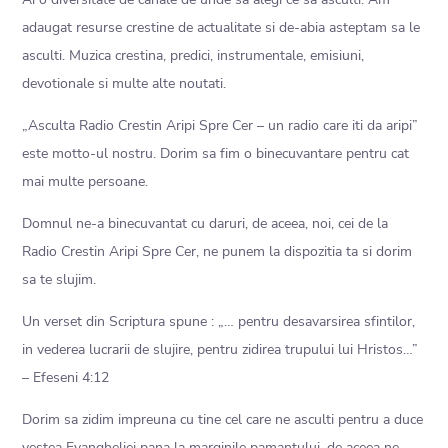
adaugat resurse crestine de actualitate si de-abia asteptam sa le
asculti. Muzica crestina, predici, instrumentale, emisiuni,
devotionale si multe alte noutati.
„Asculta Radio Crestin Aripi Spre Cer – un radio care iti da aripi”
este motto-ul nostru. Dorim sa fim o binecuvantare pentru cat
mai multe persoane.
Domnul ne-a binecuvantat cu daruri, de aceea, noi, cei de la
Radio Crestin Aripi Spre Cer, ne punem la dispozitia ta si dorim
sa te slujim.
Un verset din Scriptura spune : „… pentru desavarsirea sfintilor,
in vederea lucrarii de slujire, pentru zidirea trupului lui Hristos…”
– Efeseni 4:12
Dorim sa zidim impreuna cu tine cel care ne asculti pentru a duce
vestea Evangheliei pana la marginile pamantului, de aceea ne