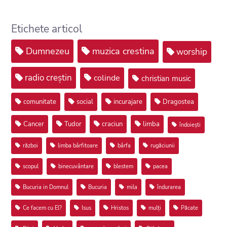
Etichete articol
Dumnezeu
muzica crestina
worship
radio creștin
colinde
christian music
comunitate
social
incurajare
Dragostea
Cancer
Tudor
craciun
limba
îndoiești
război
limba bârfitoare
bârfa
rugăciunii
scopul
binecuvântare
blestem
pacea
Bucuria in Domnul
Bucuria
mila
îndurarea
Ce facem cu El?
Isus
Hristos
mulți
Păcate