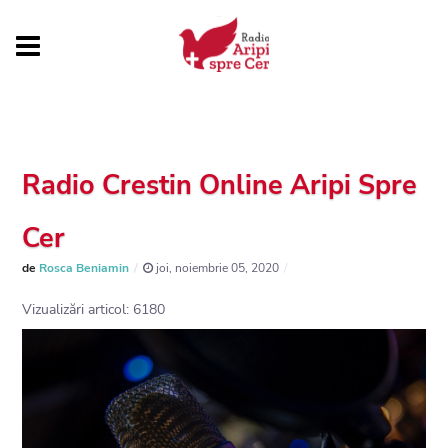
Radio Crestin Online Aripi Spre
Cer
de
Rosca Beniamin
joi, noiembrie 05, 2020
Vizualizări articol: 6180