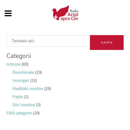
Sea
for:
Categorii
Articole
(69)
Devotionale
(19)
Incurajari
(32)
Meditatii crestine
(26)
Paște
(1)
Stiri crestine
(3)
Fără categorie
(18)