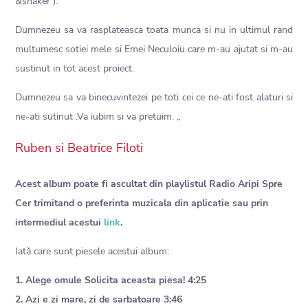
&shaker ).
Dumnezeu sa va rasplateasca toata munca si nu in ultimul rand
multumesc sotiei mele si Emei Neculoiu care m-au ajutat si m-au
sustinut in tot acest proiect.
Dumnezeu sa va binecuvintezei pe toti cei ce ne-ati fost alaturi si
ne-ati sutinut .Va iubim si va pretuim. „
Ruben si Beatrice Filoti
Acest album poate fi ascultat din playlistul Radio Aripi Spre
Cer trimitand o preferinta muzicala din aplicatie sau prin
intermediul acestui
link
.
Iată care sunt piesele acestui album:
1. Alege omule Solicita aceasta piesa! 4:25
2. Azi e zi mare, zi de sarbatoare 3:46