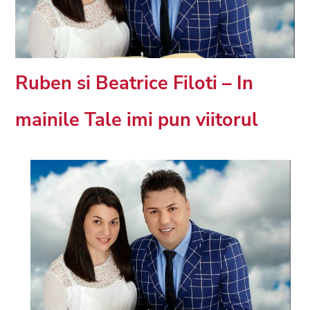
Ruben si Beatrice Filoti – In
mainile Tale imi pun viitorul