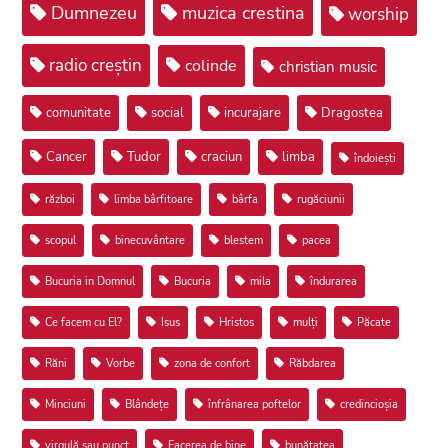
Dumnezeu
muzica crestina
worship
radio creștin
colinde
christian music
comunitate
social
incurajare
Dragostea
Cancer
Tudor
craciun
limba
îndoiești
război
limba bârfitoare
bârfa
rugăciunii
scopul
binecuvântare
blestem
pacea
Bucuria in Domnul
Bucuria
mila
îndurarea
Ce facem cu El?
Isus
Hristos
mulți
Păcate
Răni
Vorbe
zona de confort
Răbdarea
Minciuni
Blândețe
înfrânarea poftelor
credincioșia
virgulă sau punct
Facerea de bine
bunătatea