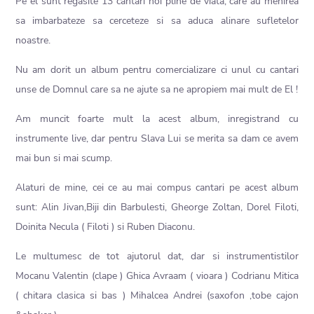
Pe el sunt regasite 13 cantari noi pline de viata, care au menirea
sa imbarbateze sa cerceteze si sa aduca alinare sufletelor
noastre.
Nu am dorit un album pentru comercializare ci unul cu cantari
unse de Domnul care sa ne ajute sa ne apropiem mai mult de El !
Am muncit foarte mult la acest album, inregistrand cu
instrumente live, dar pentru Slava Lui se merita sa dam ce avem
mai bun si mai scump.
Alaturi de mine, cei ce au mai compus cantari pe acest album
sunt: Alin Jivan,Biji din Barbulesti, Gheorge Zoltan, Dorel Filoti,
Doinita Necula ( Filoti ) si Ruben Diaconu.
Le multumesc de tot ajutorul dat, dar si instrumentistilor
Mocanu Valentin (clape ) Ghica Avraam ( vioara ) Codrianu Mitica
( chitara clasica si bas ) Mihalcea Andrei (saxofon ,tobe cajon