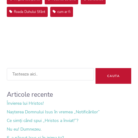
Roada Duhului Sfânt
cum ar fi
Sea
for:
Articole recente
Învierea lui Hristos!
Nașterea Domnului Isus în vremea „Notificărilor”
Ce simți când spui „Hristos a înviat!”?
Nu eu! Dumnezeu.
S-a născut Isus și în inima ta?