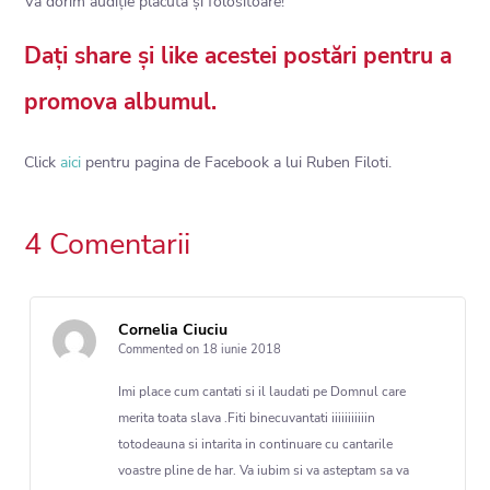
Va dorim audiție plăcută și folositoare!
Dați share și like acestei postări pentru a
promova albumul.
Click
aici
pentru pagina de Facebook a lui Ruben Filoti.
4 Comentarii
Cornelia Ciuciu
Commented on 18 iunie 2018
Imi place cum cantati si il laudati pe Domnul care
merita toata slava .Fiti binecuvantati iiiiiiiiiiin
totodeauna si intarita in continuare cu cantarile
voastre pline de har. Va iubim si va asteptam sa va