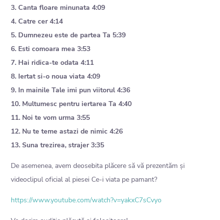
3. Canta floare minunata 4:09
4. Catre cer 4:14
5. Dumnezeu este de partea Ta 5:39
6. Esti comoara mea 3:53
7. Hai ridica-te odata 4:11
8. Iertat si-o noua viata 4:09
9. In mainile Tale imi pun viitorul 4:36
10. Multumesc pentru iertarea Ta 4:40
11. Noi te vom urma 3:55
12. Nu te teme astazi de nimic 4:26
13. Suna trezirea, strajer 3:35
De asemenea, avem deosebita plăcere să vă prezentăm și
videoclipul oficial al piesei Ce-i viata pe pamant?
https://www.youtube.com/watch?v=yakxC7sCvyo