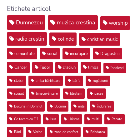
Etichete articol
Dumnezeu
muzica crestina
worship
radio creștin
colinde
christian music
comunitate
social
incurajare
Dragostea
Cancer
Tudor
craciun
limba
îndoiești
război
limba bârfitoare
bârfa
rugăciunii
scopul
binecuvântare
blestem
pacea
Bucuria in Domnul
Bucuria
mila
îndurarea
Ce facem cu El?
Isus
Hristos
mulți
Păcate
Răni
Vorbe
zona de confort
Răbdarea