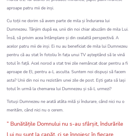
aproape patru mii de inși.
Cu toții ne dorim să avem parte de mila și îndurarea lui
Dumnezeu. Tânjim după ea, unii din noi chiar abuzăm de mila Lui.
Însă, să privim acea întâmplare și din cealaltă perspectivă. A
acelor patru mii de inși. Ei nu au beneficiat de mila lui Dumnezeu
pentru că au stat în fotoliu în fața unui TV așteptând să le vină
totul în față. Acel norod a stat trei zile nemâncat doar pentru a fi
aproape de El, pentru a-L asculta. Suntem noi dispuși să facem
asta? Unii din noi nu rezistăm unei zile de post. Ești gata să lași
totul în urmă la chemarea lui Dumnezeu și să-L urmezi?
Totuși Dumnezeu ne arată atâta milă și îndurare, când nici nu o
merităm, când nici nu o cerem.
” Bunătățile Domnului nu s-au sfârșit, îndurările
Lui nu sunt la capăt, ci se înnoiesc în fiecare