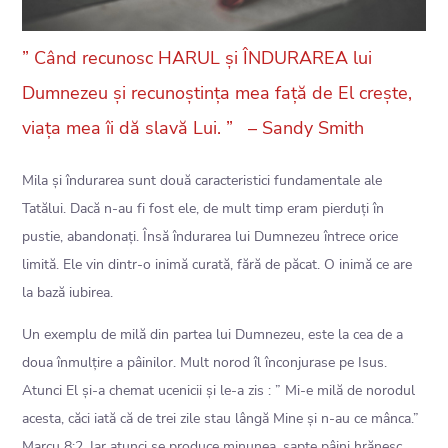
” Când recunosc HARUL și ÎNDURAREA lui
Dumnezeu și recunoștința mea față de El crește,
viața mea îi dă slavă Lui. ” – Sandy Smith
Mila și îndurarea sunt două caracteristici fundamentale ale
Tatălui. Dacă n-au fi fost ele, de mult timp eram pierduți în
pustie, abandonați. Însă îndurarea lui Dumnezeu întrece orice
limită. Ele vin dintr-o inimă curată, fără de păcat. O inimă ce are
la bază iubirea.
Un exemplu de milă din partea lui Dumnezeu, este la cea de a
doua înmulțire a pâinilor. Mult norod îl înconjurase pe Isus.
Atunci El și-a chemat ucenicii și le-a zis : ” Mi-e milă de norodul
acesta, căci iată că de trei zile stau lângă Mine și n-au ce mânca.”
Marcu 8:2. Iar atunci se produce minunea, șapte pâini hrănesc