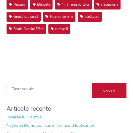
Minciuni
Blândețe
înfrânarea poftelor
credincioșia
virgulă sau punct
Facerea de bine
bunătatea
Roada Duhului Sfânt
cum ar fi
Sea
for:
Articole recente
Învierea lui Hristos!
Nașterea Domnului Isus în vremea „Notificărilor”