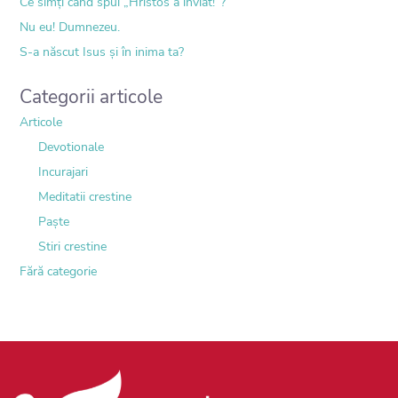
Ce simți când spui „Hristos a înviat!”?
Nu eu! Dumnezeu.
S-a născut Isus și în inima ta?
Categorii articole
Articole
Devotionale
Incurajari
Meditatii crestine
Paște
Stiri crestine
Fără categorie