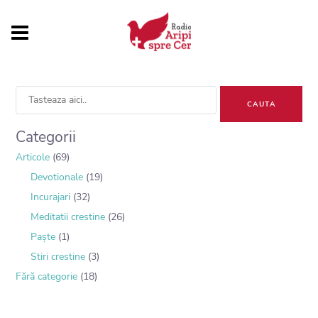
Sea
for:
Categorii
Articole
(69)
Devotionale
(19)
Incurajari
(32)
Meditatii crestine
(26)
Paște
(1)
Stiri crestine
(3)
Fără categorie
(18)