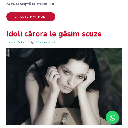
ce te așteaptă la sfârșitul lui.
CITEȘTE MAI MULT
Idoli cărora le găsim scuze
Laura Dobrin
17 iulie 2021