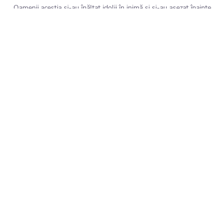
„Oamenii aceștia și-au înălțat idolii în inimă și și-au așezat înainte
nelegiurea ca pricină de cădere” Ezechiel 14:3
CITEȘTE MAI MULT
Prev
1
2
3
4
5
6
Next
RADIO
DESPRE
BLOG