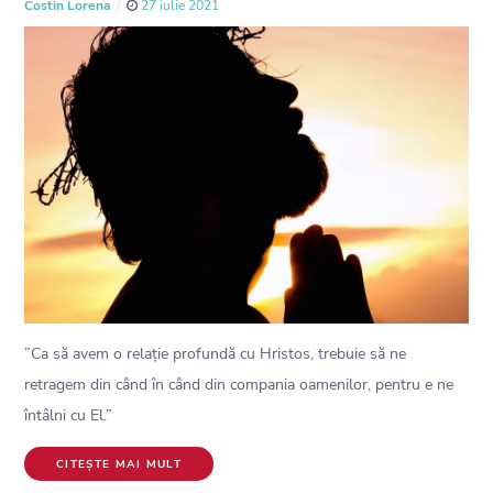
Costin Lorena
27 iulie 2021
”Ca să avem o relație profundă cu Hristos, trebuie să ne
retragem din când în când din compania oamenilor, pentru e ne
întâlni cu El.”
CITEȘTE MAI MULT