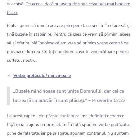
deschisă.
De aceea, dacă nu avem de spus ceva bun mai bine am
tăcea.
Biblia spune că omul care are pricepere tace și este în stare să-și
țină buzele în stăpânire. Pentru că ceea ce vrem să primim, aceea
să și oferim. Mă îndoiesc că am vrea să primim vorbe care să ne
provoace durerea. Cu toții ne dorim cuvinte vindecătoare pentru
sufletul nostru.
Vorbe prefăcute/ mincinoase
„Buzele mincinoase sunt urâte Domnului, dar cei ce
lucrează cu adevăr îi sunt plăcuţi.” – Proverbe 12:22
La acest capitol, din păcate suntem cei mai deficitari deoarece
fățărnicia a ajuns o normalitate. În față spunem vorbe prefăcute,
pline de falsitate, iar pe la spate, spunem contrariul. Nu suntem