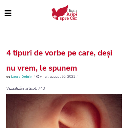
4 tipuri de vorbe pe care, deși
nu vrem, le spunem
de
Laura Dobrin
vineri, august 20, 2021
Vizualizări articol: 740