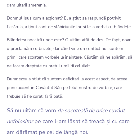
dăm uitării smerenia.
Domnul Isus cum a acționat? El a știut să răspundă potrivit
fiecăruia, a ținut cont de slăbiciunile lor și le-a vorbit cu blândețe.
Blândețea noastră unde este? O uităm atât de des. De fapt, doar
o proclamăm cu buzele, dar când vine un conflict noi suntem
primii care scoatem vorbele la înaintare. Căutăm să ne apărăm, să
ne facem dreptate cu prețul umilirii celuilalt.
Dumnezeu a știut că suntem deficitari la acest aspect, de aceea
pune accent în Cuvântul Său pe felul nostru de vorbire, care
trebuie să fie curat, fără pată.
Să nu uităm că vom
da socoteală de orice cuvânt
nefolositor
pe care l-am lăsat să treacă și cu care
am dărâmat pe cel de lângă noi.