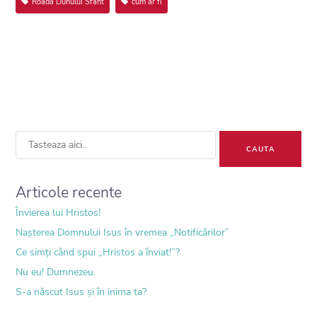
Roada Duhului Sfânt
cum ar fi
Sea
for:
Articole recente
Învierea lui Hristos!
Nașterea Domnului Isus în vremea „Notificărilor”
Ce simți când spui „Hristos a înviat!”?
Nu eu! Dumnezeu.
S-a născut Isus și în inima ta?