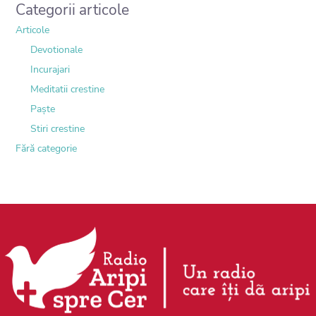
Categorii articole
Articole
Devotionale
Incurajari
Meditatii crestine
Paște
Stiri crestine
Fără categorie