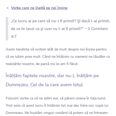
Vorbe care ne înalță pe noi înșine
„Ce lucru ai pe care să nu-l fi primit? Şi dacă l-ai primit,
de ce te lauzi ca şi cum nu l-ai fi primit?” – 1 Corinteni
4:7
Avem tendința să vorbim atât de mult despre noi înșine pentru
că ne iubim prea mult. Când ne întâlnim cu oamenii ne lăudăm cu
realizările noastre, de parcă noi le-am fi făcut.
Înălțăm faptele noastre, dar nu-L înălțăm pe
Dumnezeu, Cel de la care avem totul.
Folosim vorbe ca să ne zidim eul, să părem cineva în fața lumii.
Trist este că acest lucru îl întâlnim tot mai des între noi, copiii lui
Dumnezeu. Ne înșelăm singuri crezând că putem să ne întrecem