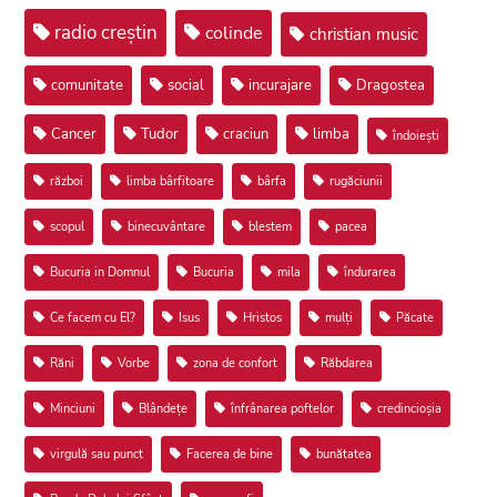
radio creștin
colinde
christian music
comunitate
social
incurajare
Dragostea
Cancer
Tudor
craciun
limba
îndoiești
război
limba bârfitoare
bârfa
rugăciunii
scopul
binecuvântare
blestem
pacea
Bucuria in Domnul
Bucuria
mila
îndurarea
Ce facem cu El?
Isus
Hristos
mulți
Păcate
Răni
Vorbe
zona de confort
Răbdarea
Minciuni
Blândețe
înfrânarea poftelor
credincioșia
virgulă sau punct
Facerea de bine
bunătatea