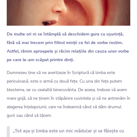
De multe ori ni se întâmplă să deschidem gura cu ușurință,
fără să mai trecem prin filtrul minții ce fel de vorbe rostim.
Astfel, rănim aproapele și răcim relațiile din cauza unor vorbe
pe care le-am scăpat printre dinți.
Dumnezeu ține să ne avertizeze în Scriptură că limba este
periculoasă, este o armă cu două fețe. Cu una din fețe putem
blestema, iar cu cealaltă binecuvânta. De aceea, trebuie să avem
mare grijă, să ne ținem în stăpânire cuvintele și să ne antrenăm în
alegerea înțelepciunii, care ne îndeamnă când să dăm drumul
gurii sau când să tăcem.
„Tot așa și limba este un mic mădular și se fălește cu