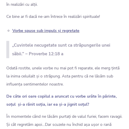
în realizări cu alții.
Ce bine ar fi dacă ne-am întrece în realizări spirituale!
Vorbe spuse sub impuls și regretate
„Cuvintele necugetate sunt ca străpungerile unei
săbii.” – Proverbe 12:18 a
Odată rostite, unele vorbe nu mai pot fi reparate, ele merg țintă
la inima celuilalt și o străpung. Asta pentru că ne lăsăm sub
influența sentimentelor noastre.
De câte ori oare copilul a aruncat cu vorbe urâte în părinte,
soțul și-a rănit soția, iar ea și-a jignit soțul?
În momentele când ne lăsăm purtați de valul furiei, facem ravagii.
Și cât regretăm apoi…Dar scuzele nu închid așa ușor o rană