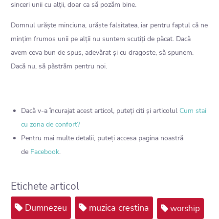
sinceri unii cu alții, doar ca să pozăm bine.
Domnul urăște minciuna, urăște falsitatea, iar pentru faptul că ne
mințim frumos unii pe alții nu suntem scutiți de păcat. Dacă
avem ceva bun de spus, adevărat și cu dragoste, să spunem.
Dacă nu, să păstrăm pentru noi.
Dacă v-a încurajat acest articol, puteți citi și articolul
Cum stai
cu zona de confort?
Pentru mai multe detalii, puteți accesa pagina noastră
de
Facebook
.
Etichete articol
Dumnezeu
muzica crestina
worship