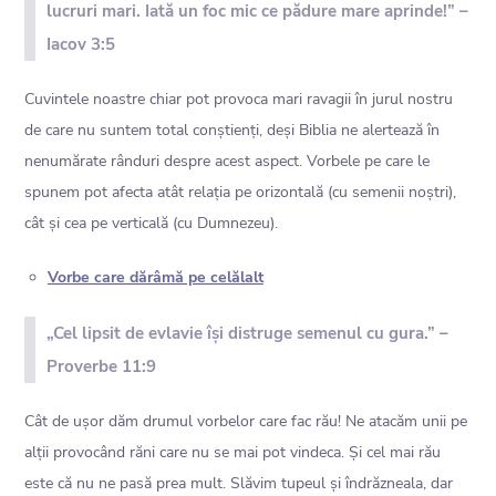
lucruri mari. Iată un foc mic ce pădure mare aprinde!” –
Iacov 3:5
Cuvintele noastre chiar pot provoca mari ravagii în jurul nostru
de care nu suntem total conștienți, deși Biblia ne alertează în
nenumărate rânduri despre acest aspect. Vorbele pe care le
spunem pot afecta atât relația pe orizontală (cu semenii noștri),
cât și cea pe verticală (cu Dumnezeu).
Vorbe care dărâmă pe celălalt
„Cel lipsit de evlavie își distruge semenul cu gura.” –
Proverbe 11:9
Cât de ușor dăm drumul vorbelor care fac rău! Ne atacăm unii pe
alții provocând răni care nu se mai pot vindeca. Și cel mai rău
este că nu ne pasă prea mult. Slăvim tupeul și îndrăzneala, dar