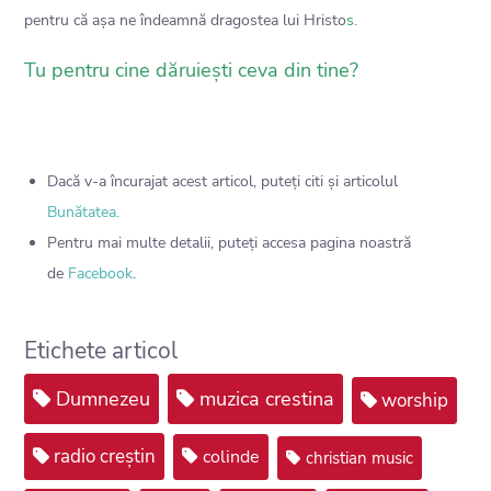
pentru că așa ne îndeamnă dragostea lui Hristo
s.
Tu pentru cine dăruiești ceva din tine?
Dacă v-a încurajat acest articol, puteți citi și articolul
Bunătatea.
Pentru mai multe detalii, puteți accesa pagina noastră
de
Facebook
.
Etichete articol
Dumnezeu
muzica crestina
worship
radio creștin
colinde
christian music