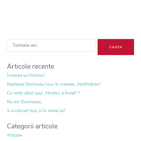
Sea
for:
Articole recente
Învierea lui Hristos!
Nașterea Domnului Isus în vremea „Notificărilor”
Ce simți când spui „Hristos a înviat!”?
Nu eu! Dumnezeu.
S-a născut Isus și în inima ta?
Categorii articole
Articole