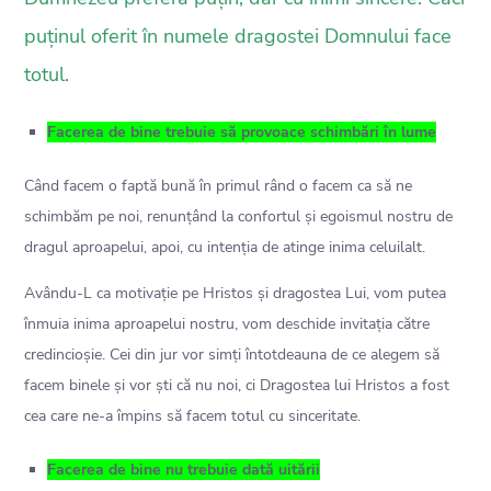
puținul oferit în numele dragostei Domnului face
totul.
Facerea de bine trebuie să provoace schimbări în lume
Când facem o faptă bună în primul rând o facem ca să ne
schimbăm pe noi, renunțând la confortul și egoismul nostru de
dragul aproapelui, apoi, cu intenția de atinge inima celuilalt.
Avându-L ca motivație pe Hristos și dragostea Lui, vom putea
înmuia inima aproapelui nostru, vom deschide invitația către
credincioșie. Cei din jur vor simți întotdeauna de ce alegem să
facem binele și vor ști că nu noi, ci Dragostea lui Hristos a fost
cea care ne-a împins să facem totul cu sinceritate.
Facerea de bine nu trebuie dată uitării