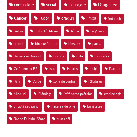
comunitate
social
incurajare
Dragostea
Cancer
Tudor
craciun
limba
îndoiești
război
limba bârfitoare
bârfa
rugăciunii
scopul
binecuvântare
blestem
pacea
Bucuria in Domnul
Bucuria
mila
îndurarea
Ce facem cu El?
Isus
Hristos
mulți
Păcate
Răni
Vorbe
zona de confort
Răbdarea
Minciuni
Blândețe
înfrânarea poftelor
credincioșia
virgulă sau punct
Facerea de bine
bunătatea
Roada Duhului Sfânt
cum ar fi