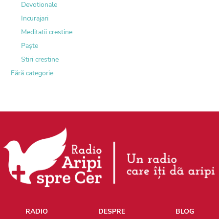
Devotionale
Incurajari
Meditatii crestine
Paște
Stiri crestine
Fără categorie
RADIO
DESPRE
BLOG