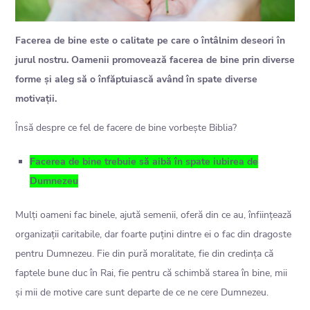
Facerea de bine este o calitate pe care o întâlnim deseori în
jurul nostru. Oamenii promovează facerea de bine prin diverse
forme și aleg să o înfăptuiască având în spate diverse
motivații.
Însă despre ce fel de facere de bine vorbește Biblia?
Facerea de bine trebuie să aibă în spate iubirea de
Dumnezeu
Mulți oameni fac binele, ajută semenii, oferă din ce au, înființează
organizații caritabile, dar foarte puțini dintre ei o fac din dragoste
pentru Dumnezeu. Fie din pură moralitate, fie din credința că
faptele bune duc în Rai, fie pentru că schimbă starea în bine, mii
și mii de motive care sunt departe de ce ne cere Dumnezeu.