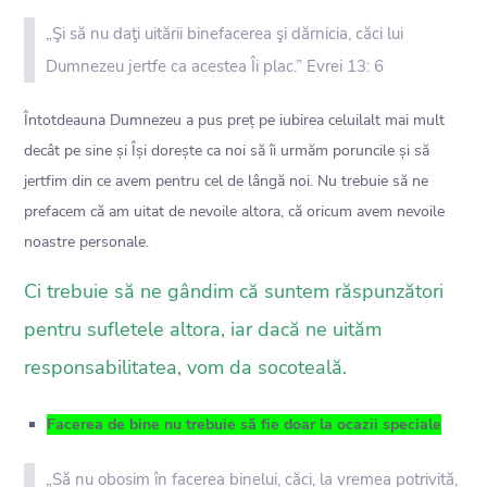
„Şi să nu daţi uitării binefacerea şi dărnicia, căci lui
Dumnezeu jertfe ca acestea Îi plac.” Evrei 13: 6
Întotdeauna Dumnezeu a pus preț pe iubirea celuilalt mai mult
decât pe sine și Își dorește ca noi să îi urmăm poruncile și să
jertfim din ce avem pentru cel de lângă noi. Nu trebuie să ne
prefacem că am uitat de nevoile altora, că oricum avem nevoile
noastre personale.
Ci trebuie să ne gândim că suntem răspunzători
pentru sufletele altora, iar dacă ne uităm
responsabilitatea, vom da socoteală.
Facerea de bine nu trebuie să fie doar la ocazii speciale
„Să nu obosim în facerea binelui, căci, la vremea potrivită,