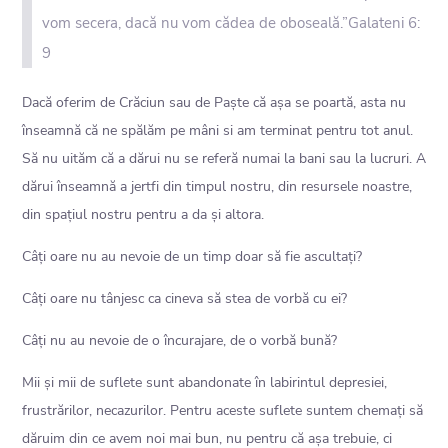
vom secera, dacă nu vom cădea de oboseală.”Galateni 6:
9
Dacă oferim de Crăciun sau de Paște că așa se poartă, asta nu
înseamnă că ne spălăm pe mâni si am terminat pentru tot anul.
Să nu uităm că a dărui nu se referă numai la bani sau la lucruri. A
dărui înseamnă a jertfi din timpul nostru, din resursele noastre,
din spațiul nostru pentru a da și altora.
Câți oare nu au nevoie de un timp doar să fie ascultați?
Câți oare nu tânjesc ca cineva să stea de vorbă cu ei?
Câți nu au nevoie de o încurajare, de o vorbă bună?
Mii și mii de suflete sunt abandonate în labirintul depresiei,
frustrărilor, necazurilor. Pentru aceste suflete suntem chemați să
dăruim din ce avem noi mai bun, nu pentru că așa trebuie, ci