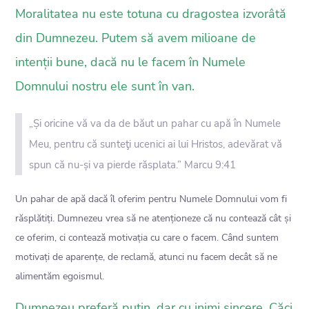
Moralitatea nu este totuna cu dragostea izvorâtă
din Dumnezeu. Putem să avem milioane de
intenții bune, dacă nu le facem în Numele
Domnului nostru ele sunt în van.
„Și oricine vă va da de băut un pahar cu apă în Numele
Meu, pentru că sunteţi ucenici ai lui Hristos, adevărat vă
spun că nu-și va pierde răsplata.” Marcu 9:41
Un pahar de apă dacă îl oferim pentru Numele Domnului vom fi
răsplătiți. Dumnezeu vrea să ne atenționeze că nu contează cât și
ce oferim, ci contează motivația cu care o facem. Când suntem
motivați de aparențe, de reclamă, atunci nu facem decât să ne
alimentăm egoismul.
Dumnezeu preferă puțin, dar cu inimi sincere. Căci